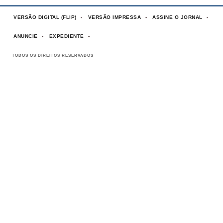
VERSÃO DIGITAL (FLIP)
VERSÃO IMPRESSA
ASSINE O JORNAL
ANUNCIE
EXPEDIENTE
TODOS OS DIREITOS RESERVADOS