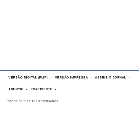
VERSÃO DIGITAL (FLIP)
VERSÃO IMPRESSA
ASSINE O JORNAL
ANUNCIE
EXPEDIENTE
TODOS OS DIREITOS RESERVADOS