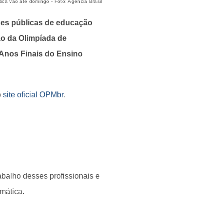
ca vão até domingo - Foto: Agência Brasil
des públicas de educação
ão da Olimpíada de
 Anos Finais do Ensino
o
site oficial OPMbr
.
abalho desses profissionais e
mática.