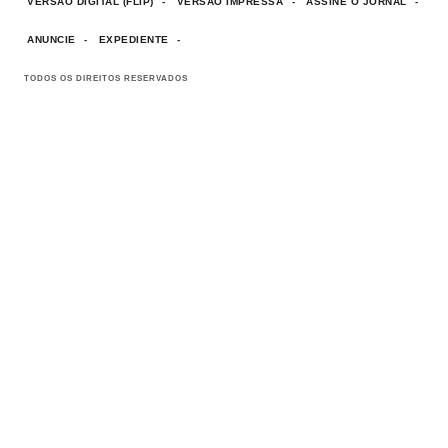
VERSÃO DIGITAL (FLIP)
VERSÃO IMPRESSA
ASSINE O JORNAL
ANUNCIE
EXPEDIENTE
TODOS OS DIREITOS RESERVADOS