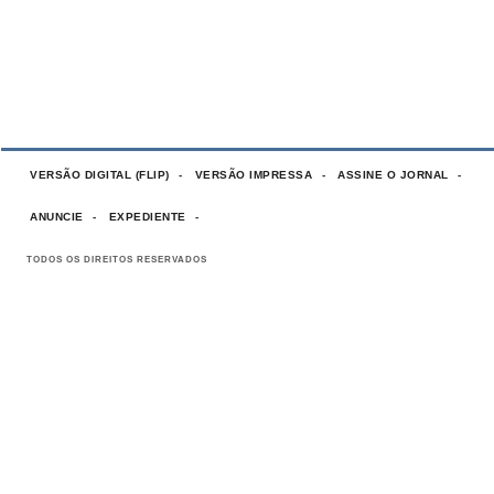
VERSÃO DIGITAL (FLIP)
VERSÃO IMPRESSA
ASSINE O JORNAL
ANUNCIE
EXPEDIENTE
TODOS OS DIREITOS RESERVADOS