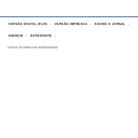
VERSÃO DIGITAL (FLIP)
VERSÃO IMPRESSA
ASSINE O JORNAL
ANUNCIE
EXPEDIENTE
TODOS OS DIREITOS RESERVADOS