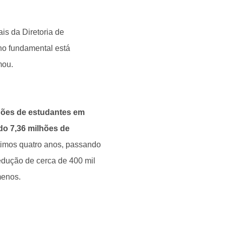
is da Diretoria de
ino fundamental está
rmou.
hões de estudantes em
ndo 7,36 milhões de
últimos quatro anos, passando
edução de cerca de 400 mil
menos.