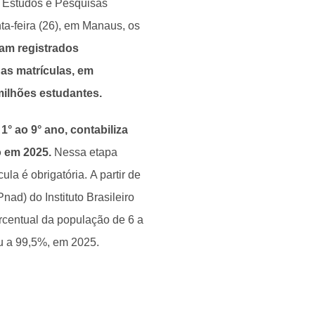
e Estudos e Pesquisas
ta-feira (26), em Manaus, os
am registrados
as matrículas, em
milhões estudantes.
° ao 9° ano, contabiliza
o em 2025.
Nessa etapa
la é obrigatória. A partir de
ad) do Instituto Brasileiro
ercentual da população de 6 a
u a 99,5%, em 2025.