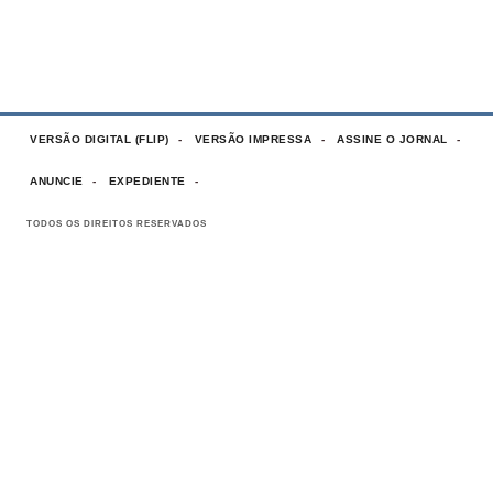
VERSÃO DIGITAL (FLIP)
VERSÃO IMPRESSA
ASSINE O JORNAL
ANUNCIE
EXPEDIENTE
TODOS OS DIREITOS RESERVADOS