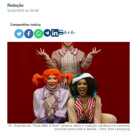
Redação
11/12/2025 às 00:00
Compartilhar notícia
A+
A-
Espetáculo "Toda Mãe é Noel" celebra afeto e tradição natalina em narrativa
sensível para toda a família - Foto: Kim Leekyung