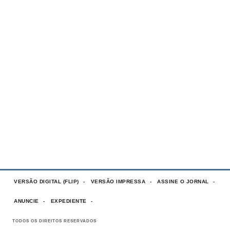
VERSÃO DIGITAL (FLIP)
VERSÃO IMPRESSA
ASSINE O JORNAL
ANUNCIE
EXPEDIENTE
TODOS OS DIREITOS RESERVADOS