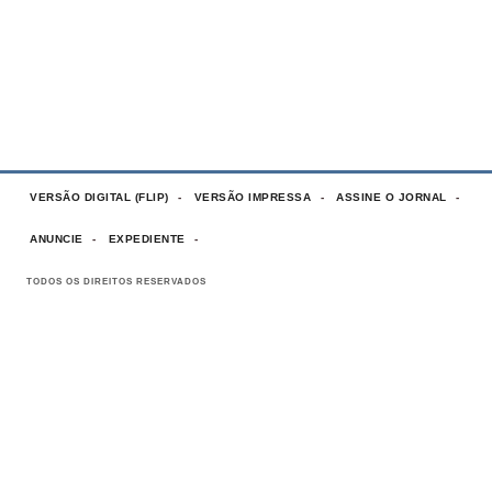
VERSÃO DIGITAL (FLIP)
VERSÃO IMPRESSA
ASSINE O JORNAL
ANUNCIE
EXPEDIENTE
TODOS OS DIREITOS RESERVADOS