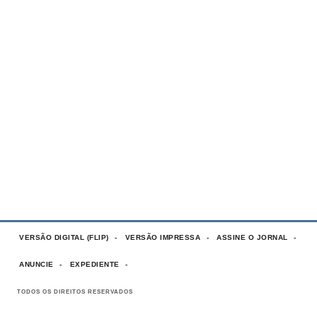
VERSÃO DIGITAL (FLIP)
VERSÃO IMPRESSA
ASSINE O JORNAL
ANUNCIE
EXPEDIENTE
TODOS OS DIREITOS RESERVADOS