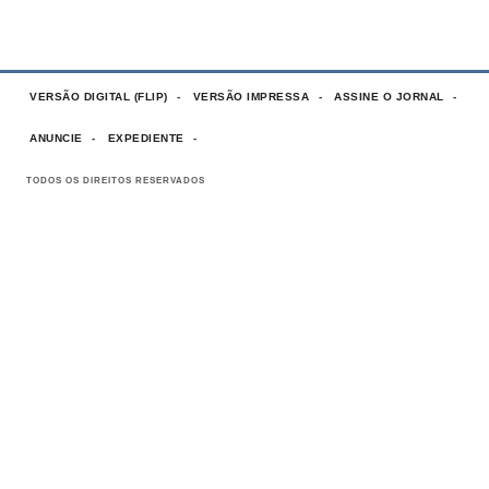
VERSÃO DIGITAL (FLIP)
VERSÃO IMPRESSA
ASSINE O JORNAL
ANUNCIE
EXPEDIENTE
TODOS OS DIREITOS RESERVADOS