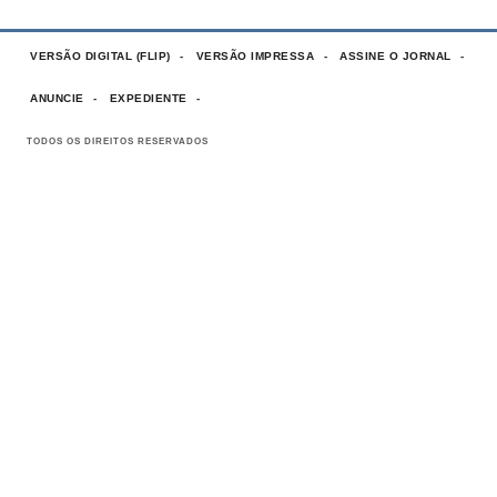
VERSÃO DIGITAL (FLIP)
VERSÃO IMPRESSA
ASSINE O JORNAL
ANUNCIE
EXPEDIENTE
TODOS OS DIREITOS RESERVADOS