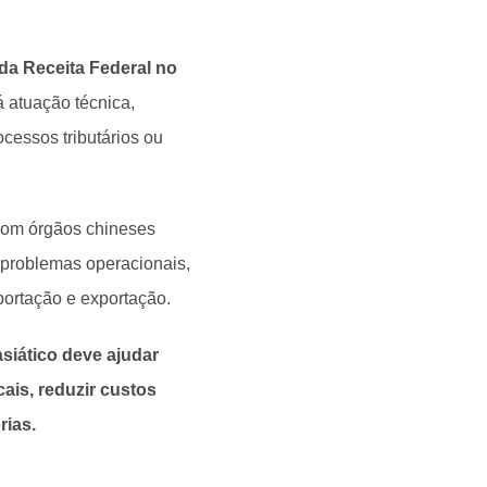
a Receita Federal no
á atuação técnica,
cessos tributários ou
o com órgãos chineses
 problemas operacionais,
portação e exportação.
siático deve ajudar
ais, reduzir custos
rias.