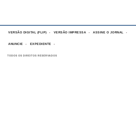
VERSÃO DIGITAL (FLIP)
VERSÃO IMPRESSA
ASSINE O JORNAL
ANUNCIE
EXPEDIENTE
TODOS OS DIREITOS RESERVADOS