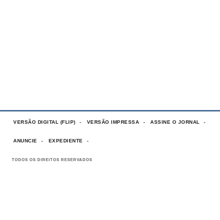
VERSÃO DIGITAL (FLIP)
VERSÃO IMPRESSA
ASSINE O JORNAL
ANUNCIE
EXPEDIENTE
TODOS OS DIREITOS RESERVADOS