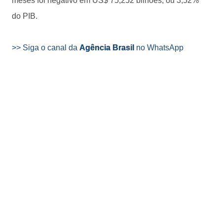
meses foi negativo em US$ 75,252 bilhões, ou 3,52%
do PIB.
>> Siga o canal da
Agência Brasil
no WhatsApp