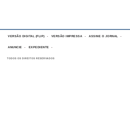
VERSÃO DIGITAL (FLIP)
VERSÃO IMPRESSA
ASSINE O JORNAL
ANUNCIE
EXPEDIENTE
TODOS OS DIREITOS RESERVADOS