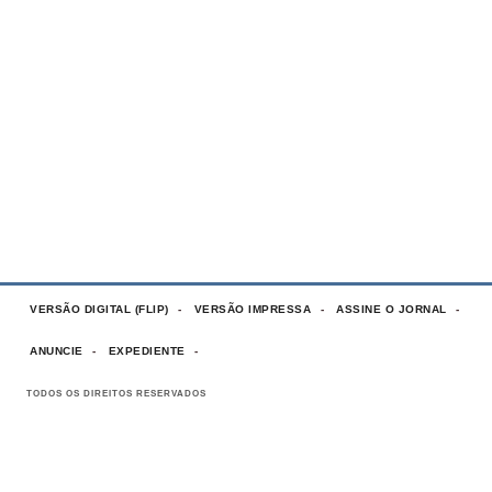
VERSÃO DIGITAL (FLIP)
VERSÃO IMPRESSA
ASSINE O JORNAL
ANUNCIE
EXPEDIENTE
TODOS OS DIREITOS RESERVADOS