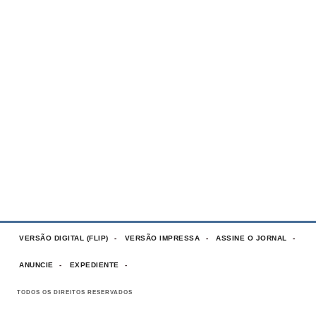
VERSÃO DIGITAL (FLIP)
VERSÃO IMPRESSA
ASSINE O JORNAL
ANUNCIE
EXPEDIENTE
TODOS OS DIREITOS RESERVADOS