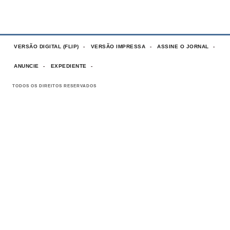
VERSÃO DIGITAL (FLIP)
VERSÃO IMPRESSA
ASSINE O JORNAL
ANUNCIE
EXPEDIENTE
TODOS OS DIREITOS RESERVADOS