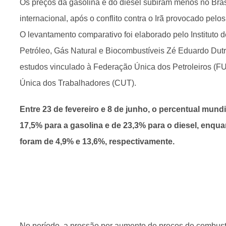
Os preços da gasolina e do diesel subiram menos no Bras
internacional, após o conflito contra o Irã provocado pelo
O levantamento comparativo foi elaborado pelo Instituto 
Petróleo, Gás Natural e Biocombustíveis Zé Eduardo Dutr
estudos vinculado à Federação Única dos Petroleiros (FUP
Única dos Trabalhadores (CUT).
Entre 23 de fevereiro e 8 de junho, o percentual mund
17,5% para a gasolina e de 23,3% para o diesel, enquan
foram de 4,9% e 13,6%, respectivamente.
No período, a pressão por aumento de preços de combustív