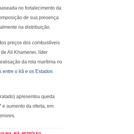
baseada no fortalecimento da
composição de sua presença
almente na distribuição.
dos preços dos combustíveis
 de Ali Khamenei, líder
alisação da rota marítima no
entre o Irã e os Estados
idratado) apresentou queda
27 e aumento da oferta, em
riores.
SOLINA
, IRÃ
, PETRÓLEO