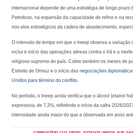
internacional depende de uma estratégia de longo prazo 
Petrobras, na expansão da capacidade de refino e na re
nos elos estratégicos da cadeia de abastecimento, especi
O intervalo de tempo em que o Ineep observa a variação 
inclui o início das operações aéreas contra o Irã e a morte
religioso supremo do país. Cobre também os meses de par
Estreito de Ormuz e o início das
negociações diplomáticas 
Unidos para término do conflito
.
No período, o Ineep ainda verifica que o álcool (etanol h
expressiva, de 7,3%, refletindo o início da safra 2026/20
intensidade ainda maior do que a observada em anos ante
COMBUSTÍVEI
, CUT
, DIESEL
, ESTADOS UNIDOS
, FUP
, GA