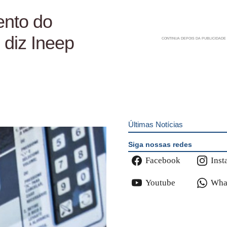
ento do
 diz Ineep
Últimas Notícias
Siga nossas redes
Facebook
Inst
Youtube
Wha