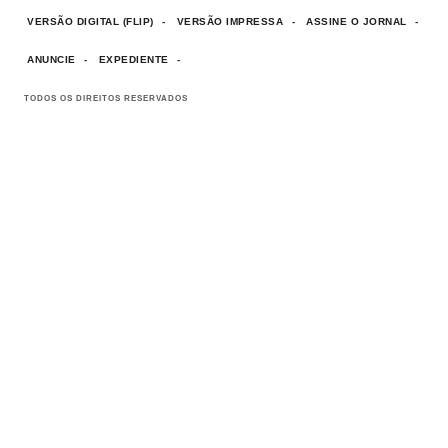
VERSÃO DIGITAL (FLIP)
VERSÃO IMPRESSA
ASSINE O JORNAL
ANUNCIE
EXPEDIENTE
TODOS OS DIREITOS RESERVADOS