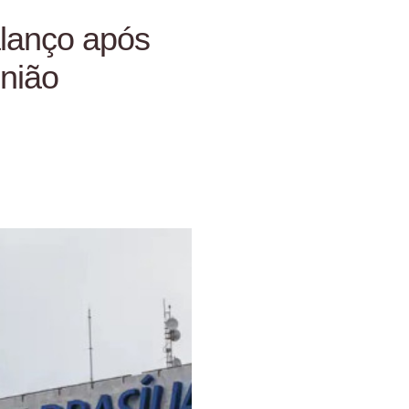
alanço após
nião