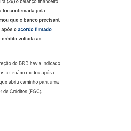
ira (29) o balanço financeiro
 foi confirmada pela
irmou que o banco precisará
s após o
acordo firmado
 crédito voltada ao
direção do BRB havia indicado
as o cenário mudou após o
 que abriu caminho para uma
r de Créditos (FGC).