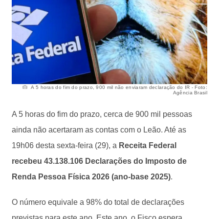
A 5 horas do fim do prazo, 900 mil não enviaram declaração do IR - Foto:
Agência Brasil
A 5 horas do fim do prazo, cerca de 900 mil pessoas
ainda não acertaram as contas com o Leão. Até as
19h06 desta sexta-feira (29), a
Receita Federal
recebeu 43.138.106 Declarações do Imposto de
Renda Pessoa Física 2026 (ano-base 2025)
.
O número equivale a 98% do total de declarações
previstas para este ano. Este ano, o Fisco espera