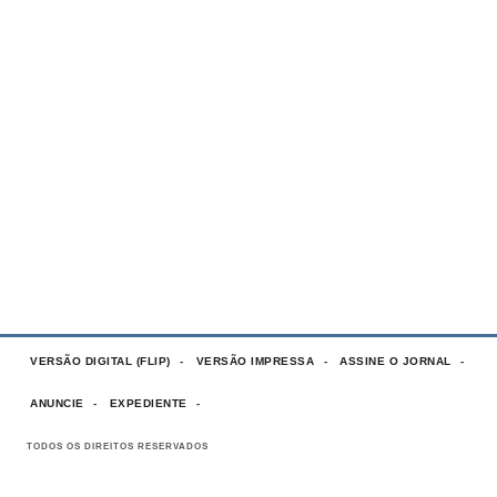
VERSÃO DIGITAL (FLIP)
VERSÃO IMPRESSA
ASSINE O JORNAL
ANUNCIE
EXPEDIENTE
TODOS OS DIREITOS RESERVADOS