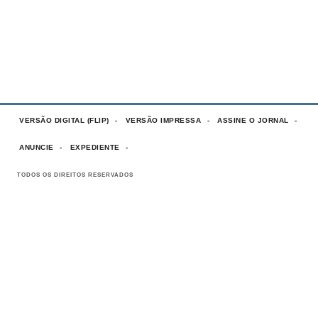
VERSÃO DIGITAL (FLIP)
VERSÃO IMPRESSA
ASSINE O JORNAL
ANUNCIE
EXPEDIENTE
TODOS OS DIREITOS RESERVADOS