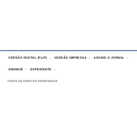
VERSÃO DIGITAL (FLIP)
VERSÃO IMPRESSA
ASSINE O JORNAL
ANUNCIE
EXPEDIENTE
TODOS OS DIREITOS RESERVADOS