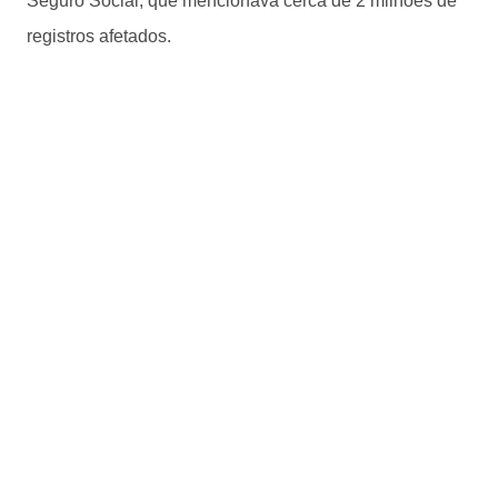
Seguro Social, que mencionava cerca de 2 milhões de
registros afetados.