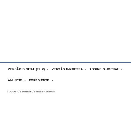
VERSÃO DIGITAL (FLIP)
VERSÃO IMPRESSA
ASSINE O JORNAL
ANUNCIE
EXPEDIENTE
TODOS OS DIREITOS RESERVADOS