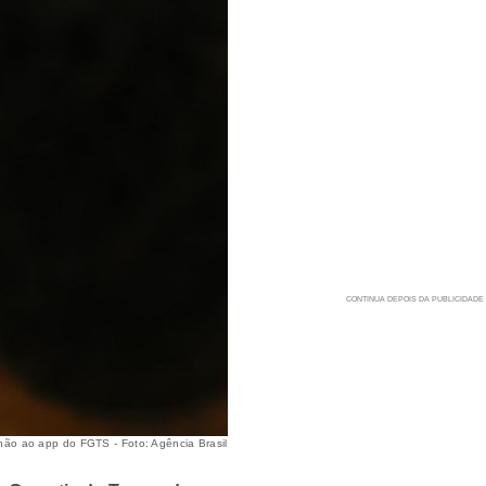
hão ao app do FGTS - Foto: Agência Brasil