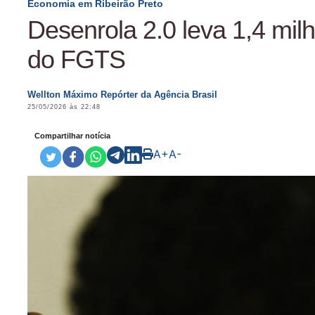
Economia em Ribeirão Preto
Desenrola 2.0 leva 1,4 mil
do FGTS
Wellton Máximo Repórter da Agência Brasil
25/05/2026 às 22:48
Compartilhar notícia
A+
A-