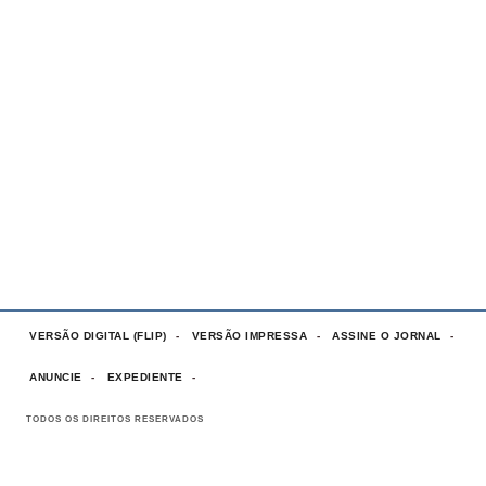
VERSÃO DIGITAL (FLIP)
VERSÃO IMPRESSA
ASSINE O JORNAL
ANUNCIE
EXPEDIENTE
TODOS OS DIREITOS RESERVADOS