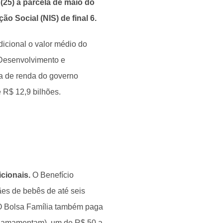
(25) a parcela de maio do
o Social (NIS) de final 6.
icional o valor médio do
 Desenvolvimento e
ia de renda do governo
e R$ 12,9 bilhões.
cionais.
O Benefício
ães de bebês de até seis
 O Bolsa Família também paga
e amamentam), um de R$ 50 a