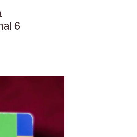
a
nal 6