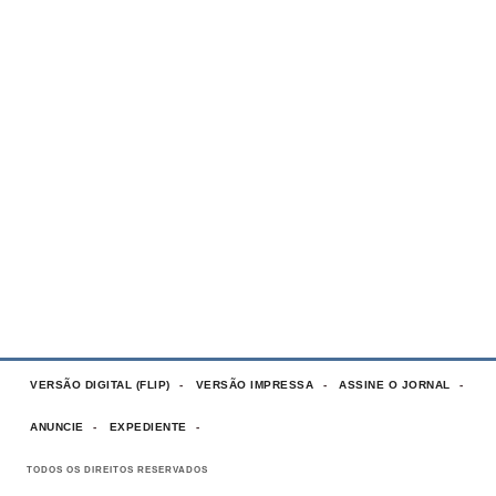
VERSÃO DIGITAL (FLIP)
VERSÃO IMPRESSA
ASSINE O JORNAL
ANUNCIE
EXPEDIENTE
TODOS OS DIREITOS RESERVADOS