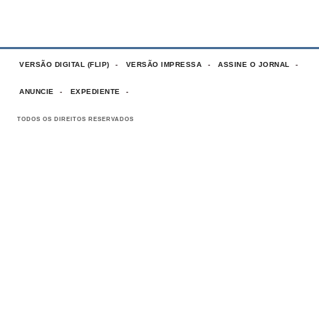
VERSÃO DIGITAL (FLIP)
VERSÃO IMPRESSA
ASSINE O JORNAL
ANUNCIE
EXPEDIENTE
TODOS OS DIREITOS RESERVADOS