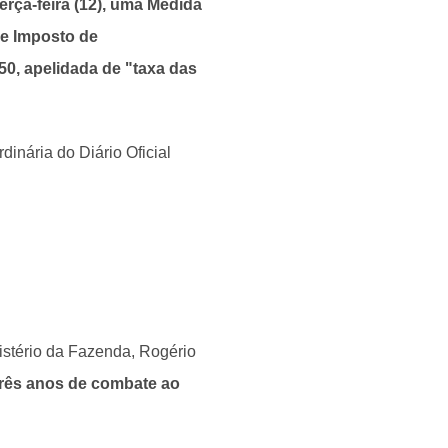
terça-feira (12), uma Medida
de Imposto de
50, apelidada de "taxa das
inária do Diário Oficial
nistério da Fazenda, Rogério
 três anos de combate ao