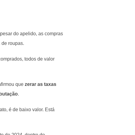
 apesar do apelido, as compras
s de roupas.
comprados, todos de valor
afirmou que
zerar as taxas
ibutação
.
o, é de baixo valor. Está
to de 2024, dentro do