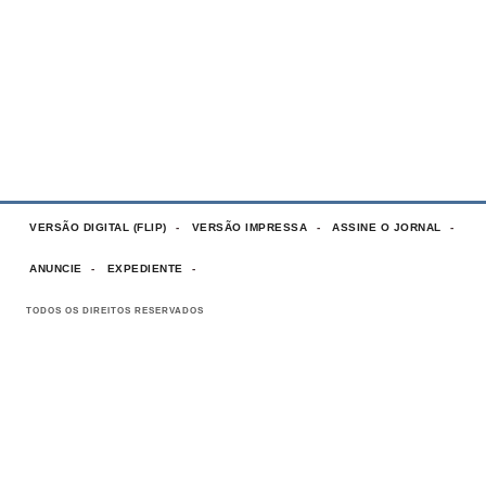
VERSÃO DIGITAL (FLIP)
VERSÃO IMPRESSA
ASSINE O JORNAL
ANUNCIE
EXPEDIENTE
TODOS OS DIREITOS RESERVADOS