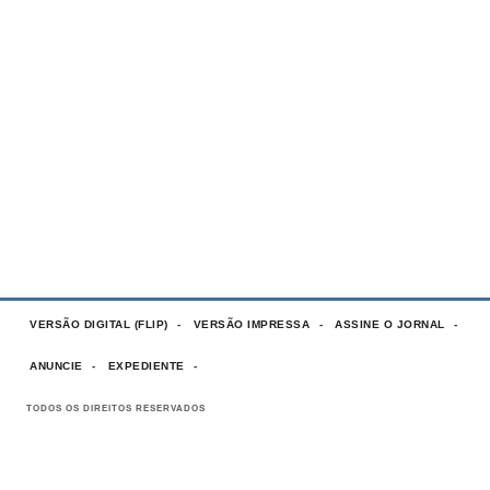
VERSÃO DIGITAL (FLIP)
VERSÃO IMPRESSA
ASSINE O JORNAL
ANUNCIE
EXPEDIENTE
TODOS OS DIREITOS RESERVADOS