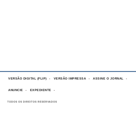
VERSÃO DIGITAL (FLIP)
VERSÃO IMPRESSA
ASSINE O JORNAL
ANUNCIE
EXPEDIENTE
TODOS OS DIREITOS RESERVADOS