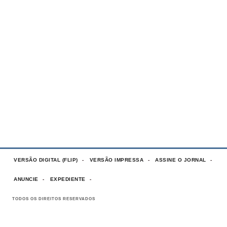
VERSÃO DIGITAL (FLIP)
VERSÃO IMPRESSA
ASSINE O JORNAL
ANUNCIE
EXPEDIENTE
TODOS OS DIREITOS RESERVADOS