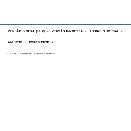
VERSÃO DIGITAL (FLIP)
VERSÃO IMPRESSA
ASSINE O JORNAL
ANUNCIE
EXPEDIENTE
TODOS OS DIREITOS RESERVADOS