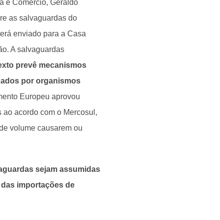
ia e Comércio, Geraldo
bre as salvaguardas do
será enviado para a Casa
ção. A salvaguardas
exto prevê mecanismos
onados por organismos
lamento Europeu aprovou
as ao acordo com o Mercosul,
nde volume causarem ou
vaguardas sejam assumidas
 das importações de