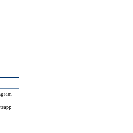
agram
tsapp