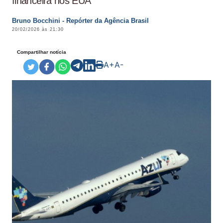
financeira nos EUA
Bruno Bocchini - Repórter da Agência Brasil
20/02/2026 às 21:30
Compartilhar notícia
A+
A-