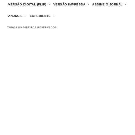
VERSÃO DIGITAL (FLIP)
VERSÃO IMPRESSA
ASSINE O JORNAL
ANUNCIE
EXPEDIENTE
TODOS OS DIREITOS RESERVADOS