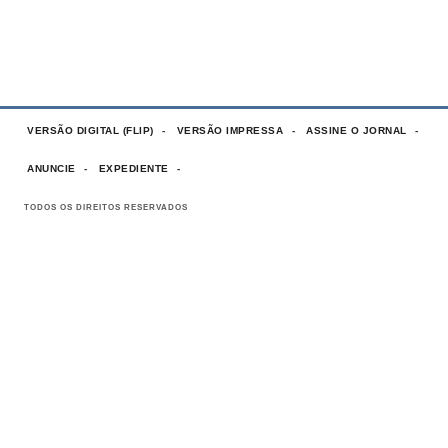
VERSÃO DIGITAL (FLIP)
VERSÃO IMPRESSA
ASSINE O JORNAL
ANUNCIE
EXPEDIENTE
TODOS OS DIREITOS RESERVADOS