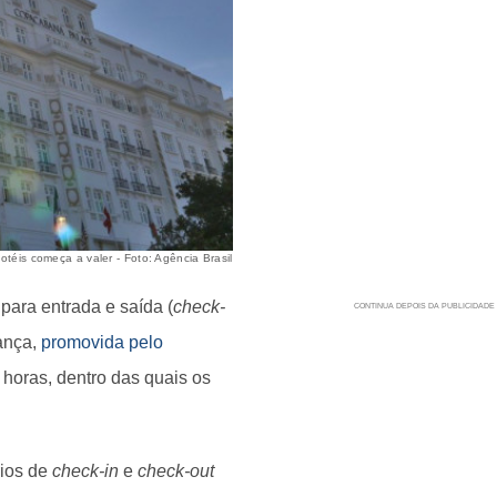
téis começa a valer - Foto: Agência Brasil
para entrada e saída (
check-
dança,
promovida pelo
4 horas, dentro das quais os
rios de
check-in
e
check-out