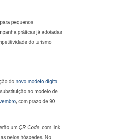
e para pequenos
panha práticas já adotadas
petitividade do turismo
oção do
novo modelo digital
 substituição ao modelo de
novembro
, com prazo de 90
terão um
QR Code
, com link
das pelos hóspedes. No