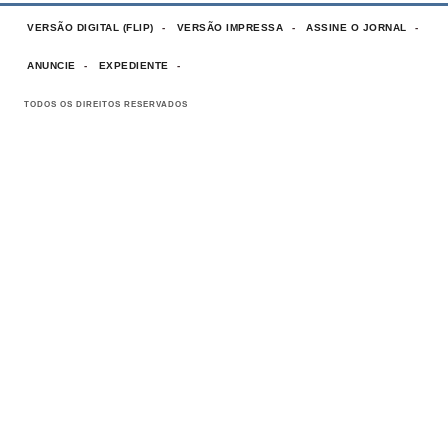
VERSÃO DIGITAL (FLIP)
VERSÃO IMPRESSA
ASSINE O JORNAL
ANUNCIE
EXPEDIENTE
TODOS OS DIREITOS RESERVADOS