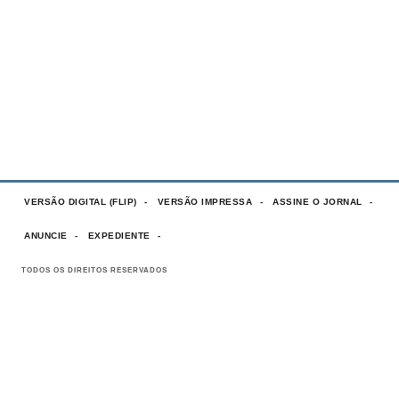
VERSÃO DIGITAL (FLIP)
VERSÃO IMPRESSA
ASSINE O JORNAL
ANUNCIE
EXPEDIENTE
TODOS OS DIREITOS RESERVADOS