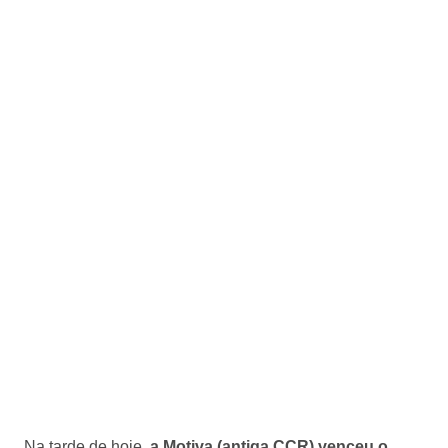
Na tarde de hoje,
a Motiva (antiga CCR) venceu o