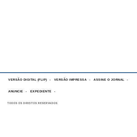
VERSÃO DIGITAL (FLIP)
VERSÃO IMPRESSA
ASSINE O JORNAL
ANUNCIE
EXPEDIENTE
TODOS OS DIREITOS RESERVADOS