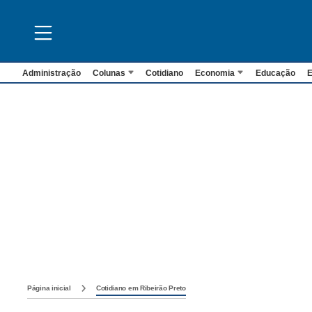
Administração
Colunas
Cotidiano
Economia
Educação
E
Página inicial
Cotidiano em Ribeirão Preto