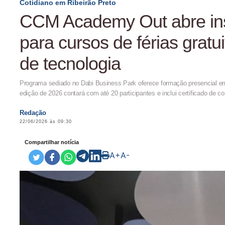
Cotidiano em Ribeirão Preto
CCM Academy Out abre in
para cursos de férias gratu
de tecnologia
Programa sediado no Dabi Business Park oferece formação presencial em
edição de 2026 contará com até 20 participantes e inclui certificado de c
Redação
22/06/2026 às 09:30
Compartilhar notícia
A+
A-