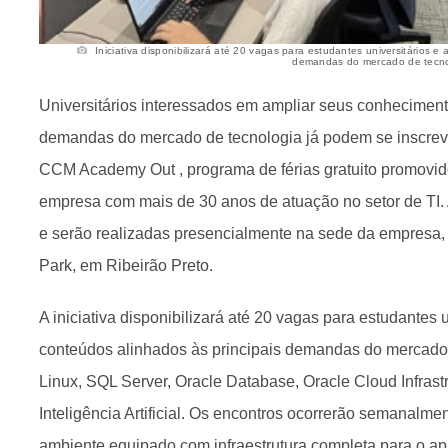
Iniciativa disponibilizará até 20 vagas para estudantes universitários e
demandas do mercado de tecno
Universitários interessados em ampliar seus conheciment
demandas do mercado de tecnologia já podem se inscrev
CCM Academy Out , programa de férias gratuito promovi
empresa com mais de 30 anos de atuação no setor de TI. A
e serão realizadas presencialmente na sede da empresa,
Park, em Ribeirão Preto.
A iniciativa disponibilizará até 20 vagas para estudantes 
conteúdos alinhados às principais demandas do mercado 
Linux, SQL Server, Oracle Database, Oracle Cloud Infrast
Inteligência Artificial. Os encontros ocorrerão semanalme
ambiente equipado com infraestrutura completa para o ap