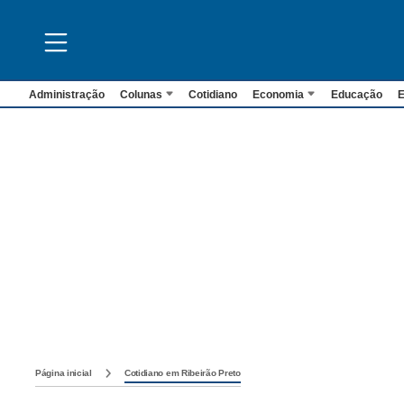
Administração
Colunas
Cotidiano
Economia
Educação
E
Página inicial
Cotidiano em Ribeirão Preto