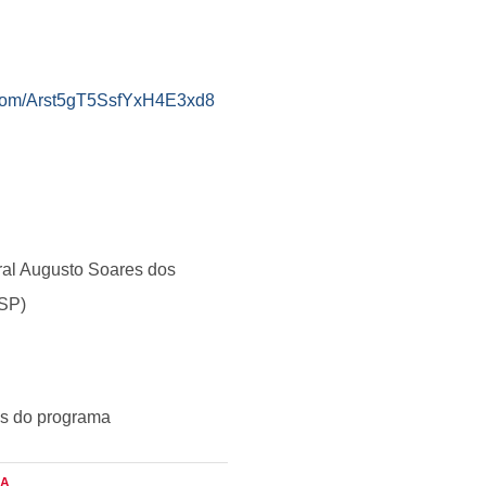
com/Arst5gT5SsfYxH4E3xd8
al Augusto Soares dos
/SP)
tes do programa
IA