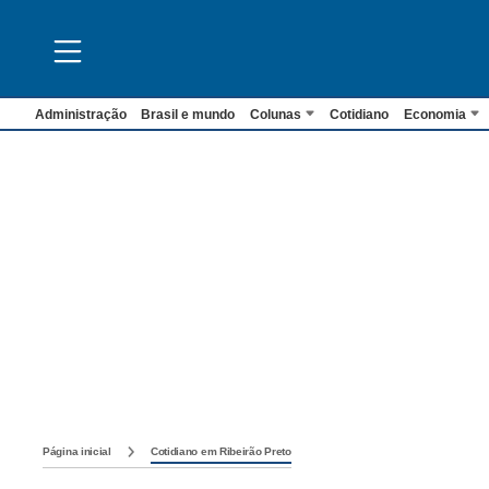
Administração
Brasil e mundo
Colunas
Cotidiano
Economia
Página inicial
Cotidiano em Ribeirão Preto